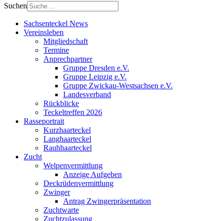
Suchen
Sachsenteckel News
Vereinsleben
Mitgliedschaft
Termine
Anprechpartner
Gruppe Dresden e.V.
Gruppe Leipzig e.V.
Gruppe Zwickau-Westsachsen e.V.
Landesverband
Rückblicke
Teckeltreffen 2026
Rasseportrait
Kurzhaarteckel
Langhaarteckel
Rauhhaarteckel
Zucht
Welpenvermittlung
Anzeige Aufgeben
Deckrüdenvermittlung
Zwinger
Antrag Zwingerpräsentation
Zuchtwarte
Zuchtzulassung