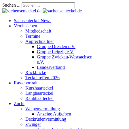
Suchen ...
Sachsenteckel News
Vereinsleben
Mitgliedschaft
Termine
Anprechpartner
Gruppe Dresden e.V.
Gruppe Leipzig e.V.
Gruppe Zwickau-Westsachsen
e.V.
Landesverband
Rückblicke
Teckeltreffen 2026
Rasseportrait
Kurzhaarteckel
Langhaarteckel
Rauhhaarteckel
Zucht
Welpenvermittlung
Anzeige Aufgeben
Deckrüdenvermittlung
Zwinger