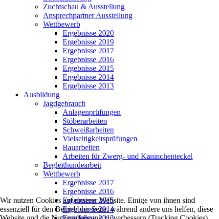
Zuchtschau & Ausstellung
Ansprechpartner Ausstellung
Wettbewerb
Ergebnisse 2020
Ergebnisse 2019
Ergebnisse 2017
Ergebnisse 2016
Ergebnisse 2015
Ergebnisse 2014
Ergebnisse 2013
Ausbildung
Jagdgebrauch
Anlagenprüfungen
Stöberarbeiten
Schweißarbeiten
Vielseitigkeitsprüfungen
Bauarbeiten
Arbeiten für Zwerg- und Kaninchenteckel
Begleithundearbeit
Wettbewerb
Ergebnisse 2017
Ergebnisse 2016
Ergebnisse 2015
Wir nutzen Cookies auf unserer Website. Einige von ihnen sind
Ergebnisse 2014
essenziell für den Betrieb der Seite, während andere uns helfen, diese
Ergebnisse 2013
Website und die Nutzererfahrung zu verbessern (Tracking Cookies).