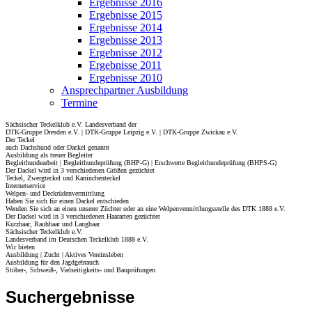
Ergebnisse 2016
Ergebnisse 2015
Ergebnisse 2014
Ergebnisse 2013
Ergebnisse 2012
Ergebnisse 2011
Ergebnisse 2010
Ansprechpartner Ausbildung
Termine
Sächsischer Teckelklub e.V. Landesverband der
DTK-Gruppe Dresden e.V. | DTK-Gruppe Leipzig e.V. | DTK-Gruppe Zwickau e.V.
Der Teckel
auch Dachshund oder Dackel genannt
Ausbildung als treuer Begleiter
Begleithundearbeit | Begleithundeprüfung (BHP-G) | Erschwerte Begleithundeprüfung (BHPS-G)
Der Dackel wird in 3 verschiedenen Größen gezüchtet
Teckel, Zwergteckel und Kaninchenteckel
Internetservice
Welpen- und Deckrüdenvermittlung
Haben Sie sich für einen Dackel entschieden
Wenden Sie sich an einen unserer Züchter oder an eine Welpenvermittlungsstelle des DTK 1888 e.V.
Der Dackel wird in 3 verschiedenen Haararten gezüchtet
Kurzhaar, Rauhhaar und Langhaar
Sächsischer Teckelklub e.V.
Landesverband im Deutschen Teckelklub 1888 e.V.
Wir bieten
Ausbildung | Zucht | Aktives Vereinsleben
Ausbildung für den Jagdgebrauch
Stöber-, Schweiß-, Vielseitigkeits- und Bauprüfungen
Suchergebnisse