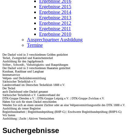
Ergebnisse 2016
Ergebnisse 2015
Ergebnisse 2014
Ergebnisse 2013
Ergebnisse 2012
Ergebnisse 2011
Ergebnisse 2010
Ansprechpartner Ausbildung
Termine
Der Dackel wird in 3 verschiedenen Größen gezüchtet
Teckel, Zwergteckel und Kaninchenteckel
Ausbildung für den Jagdgebrauch
Stöber-, Schweiß-, Vielseitigkeits- und Bauprüfungen
Der Dackel wird in 3 verschiedenen Haararten gezüchtet
Kurzhaar, Rauhhaar und Langhaar
Internetservice
Welpen- und Deckrüdenvermittlung
Sächsischer Teckelklub e.V.
Landesverband im Deutschen Teckelklub 1888 e.V.
Der Teckel
auch Dachshund oder Dackel genannt
Sächsischer Teckelklub e.V. Landesverband der
DTK-Gruppe Dresden e.V. | DTK-Gruppe Leipzig e.V. | DTK-Gruppe Zwickau e.V.
Haben Sie sich für einen Dackel entschieden
Wenden Sie sich an einen unserer Züchter oder an eine Welpenvermittlungsstelle des DTK 1888 e.V.
Ausbildung als treuer Begleiter
Begleithundearbeit | Begleithundeprüfung (BHP-G) | Erschwerte Begleithundeprüfung (BHPS-G)
Wir bieten
Ausbildung | Zucht | Aktives Vereinsleben
Suchergebnisse