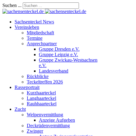
Suchen ...
Sachsenteckel News
Vereinsleben
Mitgliedschaft
Termine
Anprechpartner
Gruppe Dresden e.V.
Gruppe Leipzig e.V.
Gruppe Zwickau-Westsachsen
e.V.
Landesverband
Rückblicke
Teckeltreffen 2026
Rasseportrait
Kurzhaarteckel
Langhaarteckel
Rauhhaarteckel
Zucht
Welpenvermittlung
Anzeige Aufgeben
Deckrüdenvermittlung
Zwinger