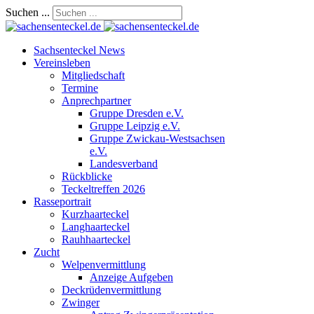
Suchen ...
Sachsenteckel News
Vereinsleben
Mitgliedschaft
Termine
Anprechpartner
Gruppe Dresden e.V.
Gruppe Leipzig e.V.
Gruppe Zwickau-Westsachsen
e.V.
Landesverband
Rückblicke
Teckeltreffen 2026
Rasseportrait
Kurzhaarteckel
Langhaarteckel
Rauhhaarteckel
Zucht
Welpenvermittlung
Anzeige Aufgeben
Deckrüdenvermittlung
Zwinger