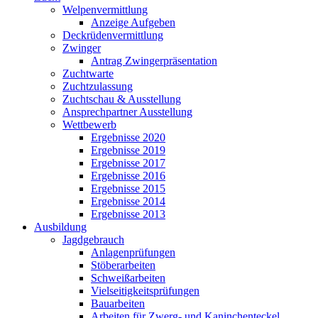
Welpenvermittlung
Anzeige Aufgeben
Deckrüdenvermittlung
Zwinger
Antrag Zwingerpräsentation
Zuchtwarte
Zuchtzulassung
Zuchtschau & Ausstellung
Ansprechpartner Ausstellung
Wettbewerb
Ergebnisse 2020
Ergebnisse 2019
Ergebnisse 2017
Ergebnisse 2016
Ergebnisse 2015
Ergebnisse 2014
Ergebnisse 2013
Ausbildung
Jagdgebrauch
Anlagenprüfungen
Stöberarbeiten
Schweißarbeiten
Vielseitigkeitsprüfungen
Bauarbeiten
Arbeiten für Zwerg- und Kaninchenteckel