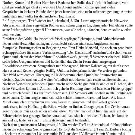
Norbert Kunze und Richter Herr Josef Rademacher. Sollte das Glück mir hold sein, vom
Chef persönlich gerichtet zu werden? Der Abend endete nicht zu spät mit vielen
Gesprächen in lockerer Runde, denn jeder hatte doch eine mehr oder weniger lange Anreise
hinter sich und wollte für den nächsten Tag fit sein.
Prüfungsmorgen. Treff wieder im Suchenlokal, 8 Uhr. Letzte organisatorische Hinweise,
Absprachen mit dem zugeteilten Richter und schon ging es los, denn jeder Teilnehmer sollte
seine Prüfungsfährte gegen 9 Uhr antreten, was alle sehr gut fanden, denn es sollte wieder
heiß werden.
Einfahrt in den Wald. Hauptsächlich frisch gepflegte Fichtenjung- und Altholzbestände
ließen mein Herz höher schlagen. So schlecht sah das nicht aus. Angekommen am
Startpunkt. Prüfungsrichter in Begleitung von Frau Heike Maiwald, die noch ein paar letzte
Schnappschüsse für unsere Verbandszeitung "Der Dachshund" aufnahm und schon waren
Quinn und ich auf der Wundfährte. Rotwildschweiß, getupft, 5 Verweiserscheiben, 1000 m
sollte jedes Gespann arbeiten und hoffentlich das Ziel in Form einer ausgelegten
Rotwilddecke erreichen. Stangenholz mit Moosgrund, kleiner Kahlschlag mit durch einen
Harvester auf Reihen gelegten Reißig, Quinn arbeitet prima. Erster Verweiser gefunden.
Der Wald wird dichter. Übergang in Heidelbeersträucher, Quinn hat Spinnweben im
Gesicht. Sauber machen und weiter. Wundbett und Haken nach rechts schließen sich an.
Nächster Verweiser gefunden. Quinn macht seine Sache gut. 600 m sind es m.E. schon, der
dritte Verweiser kommt in Anblick. Ich gehe in Richtung einer tief beasteten Fichtengruppe
und plötzlich Sauen. Das darf nicht wahr sein. Die Schwarzkittel stieben in alle Richtungen
auseinander. Quinn reagiert und kann sich schlecht konzentrieren und faselt. Als letztes
Mittel kann ich nur probieren aus dem Kessel zu kommen und das Gebiet größer zu
umkreisen, in der Hoffnung die Fährte wieder zu finden. Gesagt, getan. Die Zeit ist voran
geschritten, es muss sich schon um die letzten Minuten handeln. Quinn hat sich auf der
Fährte wieder fest gesaugt. Buchenvoranbau mannshoch unter alten Fichten. Ich komme
am Ziel an, leider zu spät. Prüfung deswegen nicht bestanden.
Nach dem gemeinsamen Mittagessen, 15 Uhr wieder Treff im Suchenlokal. 6 Hundeführer
haben die schwierige Suche gemeistert. Es folgt die Siegerehrung. Frau Dr. Barbara Icking
- Zock mit Alea von der Längertsmühle FCI aus dem LV Hessen ist mit 89 min und 4