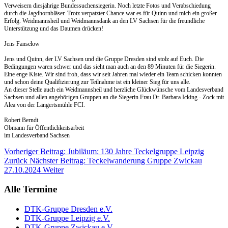
Verweisern diesjährige Bundessuchensiegerin. Noch letzte Fotos und Verabschiedung
durch die Jagdhornbläser. Trotz verpatzter Chance war es für Quinn und mich ein großer
Erfolg. Weidmannsheil und Weidmannsdank an den LV Sachsen für die freundliche
Unterstützung und das Daumen drücken!
Jens Fanselow
Jens und Quinn, der LV Sachsen und die Gruppe Dresden sind stolz auf Euch. Die
Bedingungen waren schwer und das sieht man auch an den 89 Minuten für die Siegerin.
Eine enge Kiste. Wir sind froh, dass wir seit Jahren mal wieder ein Team schicken konnten
und schon deine Qualifizierung zur Teilnahme ist ein kleiner Sieg für uns alle.
An dieser Stelle auch ein Weidmannsheil und herzliche Glückwünsche vom Landesverband
Sachsen und allen angehörigen Gruppen an die Siegerin Frau Dr. Barbara Icking - Zock mit
Alea von der Längertsmühle FCI.
Robert Berndt
Obmann für Öffentlichkeitsarbeit
im Landesverband Sachsen
Vorheriger Beitrag: Jubiläum: 130 Jahre Teckelgruppe Leipzig
Zurück
Nächster Beitrag: Teckelwanderung Gruppe Zwickau
27.10.2024
Weiter
Alle Termine
DTK-Gruppe Dresden e.V.
DTK-Gruppe Leipzig e.V.
DTK-Gruppe Zwickau e.V.