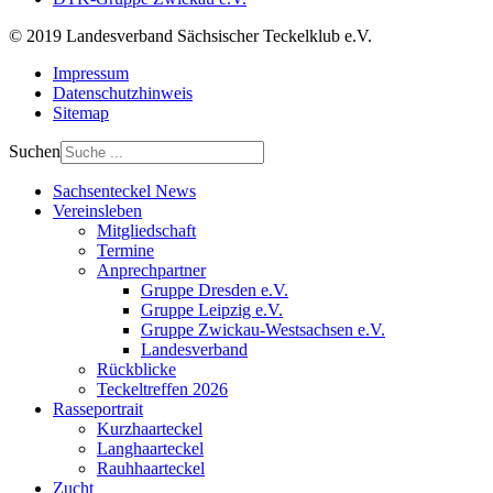
© 2019 Landesverband Sächsischer Teckelklub e.V.
Impressum
Datenschutzhinweis
Sitemap
Suchen
Sachsenteckel News
Vereinsleben
Mitgliedschaft
Termine
Anprechpartner
Gruppe Dresden e.V.
Gruppe Leipzig e.V.
Gruppe Zwickau-Westsachsen e.V.
Landesverband
Rückblicke
Teckeltreffen 2026
Rasseportrait
Kurzhaarteckel
Langhaarteckel
Rauhhaarteckel
Zucht