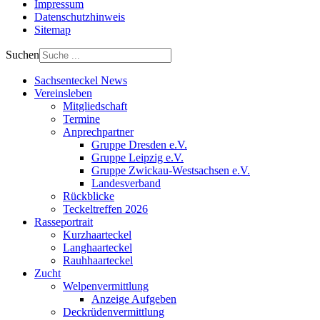
Impressum
Datenschutzhinweis
Sitemap
Suchen
Sachsenteckel News
Vereinsleben
Mitgliedschaft
Termine
Anprechpartner
Gruppe Dresden e.V.
Gruppe Leipzig e.V.
Gruppe Zwickau-Westsachsen e.V.
Landesverband
Rückblicke
Teckeltreffen 2026
Rasseportrait
Kurzhaarteckel
Langhaarteckel
Rauhhaarteckel
Zucht
Welpenvermittlung
Anzeige Aufgeben
Deckrüdenvermittlung