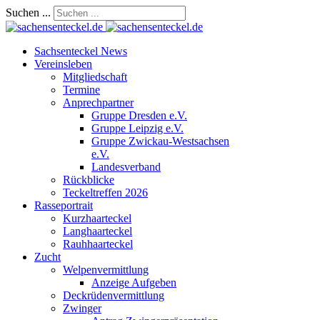
Suchen ...
Sachsenteckel News
Vereinsleben
Mitgliedschaft
Termine
Anprechpartner
Gruppe Dresden e.V.
Gruppe Leipzig e.V.
Gruppe Zwickau-Westsachsen
e.V.
Landesverband
Rückblicke
Teckeltreffen 2026
Rasseportrait
Kurzhaarteckel
Langhaarteckel
Rauhhaarteckel
Zucht
Welpenvermittlung
Anzeige Aufgeben
Deckrüdenvermittlung
Zwinger