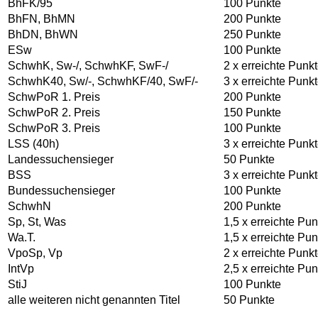
BhFK/95
100 Punkte
BhFN, BhMN
200 Punkte
BhDN, BhWN
250
Punkte
ESw
10
0 Punkte
SchwhK, Sw-/, SchwhKF, SwF-/
2 x erreichte Punk
SchwhK40, Sw/-, SchwhKF/40, SwF/-
3 x erreichte Punk
SchwPoR 1. Preis
200 Punkte
SchwPoR 2. Preis
150 Punkte
SchwPoR 3. Preis
100 Punkte
LSS (40h)
3 x erreichte Punk
Landessuchensieger
50 Punkte
BSS
3 x erreichte Punk
Bundessuchensieger
100 Punkte
SchwhN
200 Punkte
Sp, St, Was
1,5 x erreichte Pun
Wa.T.
1,5 x erreichte Pun
VpoSp, Vp
2 x erreichte Punk
IntVp
2,5 x erreichte Pun
StiJ
100 Punkte
alle weiteren nicht genannten Titel
50 Punkte