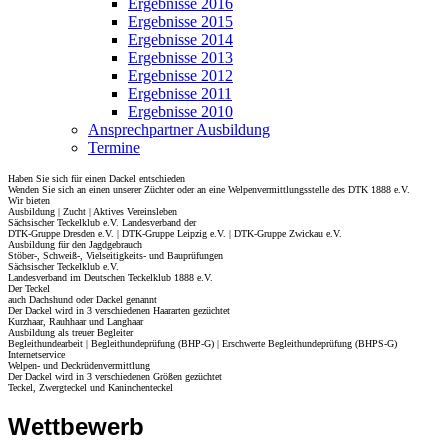
Ergebnisse 2016
Ergebnisse 2015
Ergebnisse 2014
Ergebnisse 2013
Ergebnisse 2012
Ergebnisse 2011
Ergebnisse 2010
Ansprechpartner Ausbildung
Termine
Haben Sie sich für einen Dackel entschieden
Wenden Sie sich an einen unserer Züchter oder an eine Welpenvermittlungsstelle des DTK 1888 e.V.
Wir bieten
Ausbildung | Zucht | Aktives Vereinsleben
Sächsischer Teckelklub e.V. Landesverband der
DTK-Gruppe Dresden e.V. | DTK-Gruppe Leipzig e.V. | DTK-Gruppe Zwickau e.V.
Ausbildung für den Jagdgebrauch
Stöber-, Schweiß-, Vielseitigkeits- und Bauprüfungen
Sächsischer Teckelklub e.V.
Landesverband im Deutschen Teckelklub 1888 e.V.
Der Teckel
auch Dachshund oder Dackel genannt
Der Dackel wird in 3 verschiedenen Haararten gezüchtet
Kurzhaar, Rauhhaar und Langhaar
Ausbildung als treuer Begleiter
Begleithundearbeit | Begleithundeprüfung (BHP-G) | Erschwerte Begleithundeprüfung (BHPS-G)
Internetservice
Welpen- und Deckrüdenvermittlung
Der Dackel wird in 3 verschiedenen Größen gezüchtet
Teckel, Zwergteckel und Kaninchenteckel
Wettbewerb