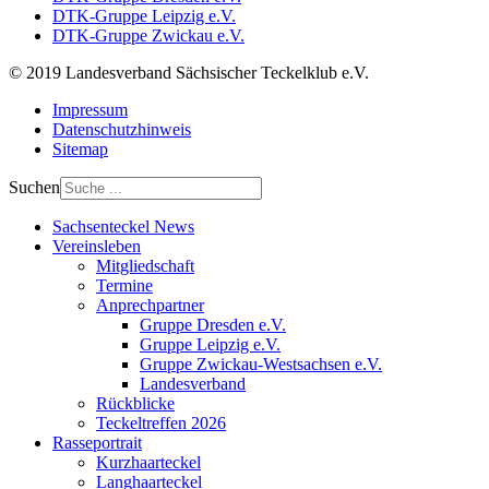
DTK-Gruppe Leipzig e.V.
DTK-Gruppe Zwickau e.V.
© 2019 Landesverband Sächsischer Teckelklub e.V.
Impressum
Datenschutzhinweis
Sitemap
Suchen
Sachsenteckel News
Vereinsleben
Mitgliedschaft
Termine
Anprechpartner
Gruppe Dresden e.V.
Gruppe Leipzig e.V.
Gruppe Zwickau-Westsachsen e.V.
Landesverband
Rückblicke
Teckeltreffen 2026
Rasseportrait
Kurzhaarteckel
Langhaarteckel