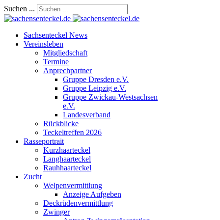
Suchen ...
Sachsenteckel News
Vereinsleben
Mitgliedschaft
Termine
Anprechpartner
Gruppe Dresden e.V.
Gruppe Leipzig e.V.
Gruppe Zwickau-Westsachsen
e.V.
Landesverband
Rückblicke
Teckeltreffen 2026
Rasseportrait
Kurzhaarteckel
Langhaarteckel
Rauhhaarteckel
Zucht
Welpenvermittlung
Anzeige Aufgeben
Deckrüdenvermittlung
Zwinger