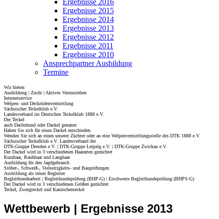
Ergebnisse 2016
Ergebnisse 2015
Ergebnisse 2014
Ergebnisse 2013
Ergebnisse 2012
Ergebnisse 2011
Ergebnisse 2010
Ansprechpartner Ausbildung
Termine
Wir bieten
Ausbildung | Zucht | Aktives Vereinsleben
Internetservice
Welpen- und Deckrüdenvermittlung
Sächsischer Teckelklub e.V.
Landesverband im Deutschen Teckelklub 1888 e.V.
Der Teckel
auch Dachshund oder Dackel genannt
Haben Sie sich für einen Dackel entschieden
Wenden Sie sich an einen unserer Züchter oder an eine Welpenvermittlungsstelle des DTK 1888 e.V.
Sächsischer Teckelklub e.V. Landesverband der
DTK-Gruppe Dresden e.V. | DTK-Gruppe Leipzig e.V. | DTK-Gruppe Zwickau e.V.
Der Dackel wird in 3 verschiedenen Haararten gezüchtet
Kurzhaar, Rauhhaar und Langhaar
Ausbildung für den Jagdgebrauch
Stöber-, Schweiß-, Vielseitigkeits- und Bauprüfungen
Ausbildung als treuer Begleiter
Begleithundearbeit | Begleithundeprüfung (BHP-G) | Erschwerte Begleithundeprüfung (BHPS-G)
Der Dackel wird in 3 verschiedenen Größen gezüchtet
Teckel, Zwergteckel und Kaninchenteckel
Wettbewerb | Ergebnisse 2013