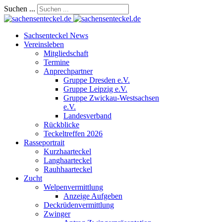
Suchen ...
Sachsenteckel News
Vereinsleben
Mitgliedschaft
Termine
Anprechpartner
Gruppe Dresden e.V.
Gruppe Leipzig e.V.
Gruppe Zwickau-Westsachsen
e.V.
Landesverband
Rückblicke
Teckeltreffen 2026
Rasseportrait
Kurzhaarteckel
Langhaarteckel
Rauhhaarteckel
Zucht
Welpenvermittlung
Anzeige Aufgeben
Deckrüdenvermittlung
Zwinger