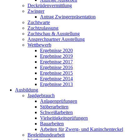
Deckrüdenvermittlung
Zwinger
Antrag Zwingerpräsentation
Zuchtwarte
Zuchtzulassung
Zuchtschau & Ausstellung
Ansprechpartner Ausstellung
Wettbewerb
Ergebnisse 2020
Ergebnisse 2019
Ergebnisse 2017
Ergebnisse 2016
Ergebnisse 2015
Ergebnisse 2014
Ergebnisse 2013
Ausbildung
Jagdgebrauch
Anlagenprüfungen
Stöberarbeiten
Schweißarbeiten
Vielseitigkeitsprüfungen
Bauarbeiten
Arbeiten für Zwerg- und Kaninchenteckel
Begleithundearbeit