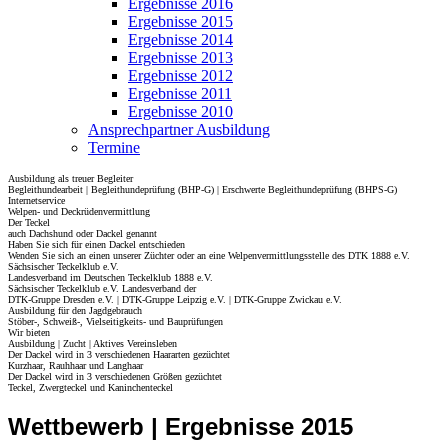
Ergebnisse 2016
Ergebnisse 2015
Ergebnisse 2014
Ergebnisse 2013
Ergebnisse 2012
Ergebnisse 2011
Ergebnisse 2010
Ansprechpartner Ausbildung
Termine
Ausbildung als treuer Begleiter
Begleithundearbeit | Begleithundeprüfung (BHP-G) | Erschwerte Begleithundeprüfung (BHPS-G)
Internetservice
Welpen- und Deckrüdenvermittlung
Der Teckel
auch Dachshund oder Dackel genannt
Haben Sie sich für einen Dackel entschieden
Wenden Sie sich an einen unserer Züchter oder an eine Welpenvermittlungsstelle des DTK 1888 e.V.
Sächsischer Teckelklub e.V.
Landesverband im Deutschen Teckelklub 1888 e.V.
Sächsischer Teckelklub e.V. Landesverband der
DTK-Gruppe Dresden e.V. | DTK-Gruppe Leipzig e.V. | DTK-Gruppe Zwickau e.V.
Ausbildung für den Jagdgebrauch
Stöber-, Schweiß-, Vielseitigkeits- und Bauprüfungen
Wir bieten
Ausbildung | Zucht | Aktives Vereinsleben
Der Dackel wird in 3 verschiedenen Haararten gezüchtet
Kurzhaar, Rauhhaar und Langhaar
Der Dackel wird in 3 verschiedenen Größen gezüchtet
Teckel, Zwergteckel und Kaninchenteckel
Wettbewerb | Ergebnisse 2015