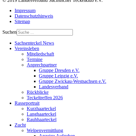
© 2019 Landesverband Sächsischer Teckelklub e.V.
Impressum
Datenschutzhinweis
Sitemap
Suchen
Sachsenteckel News
Vereinsleben
Mitgliedschaft
Termine
Anprechpartner
Gruppe Dresden e.V.
Gruppe Leipzig e.V.
Gruppe Zwickau-Westsachsen e.V.
Landesverband
Rückblicke
Teckeltreffen 2026
Rasseportrait
Kurzhaarteckel
Langhaarteckel
Rauhhaarteckel
Zucht
Welpenvermittlung
Anzeige Aufgeben