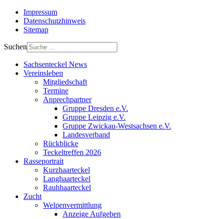
Impressum
Datenschutzhinweis
Sitemap
Suchen
Sachsenteckel News
Vereinsleben
Mitgliedschaft
Termine
Anprechpartner
Gruppe Dresden e.V.
Gruppe Leipzig e.V.
Gruppe Zwickau-Westsachsen e.V.
Landesverband
Rückblicke
Teckeltreffen 2026
Rasseportrait
Kurzhaarteckel
Langhaarteckel
Rauhhaarteckel
Zucht
Welpenvermittlung
Anzeige Aufgeben