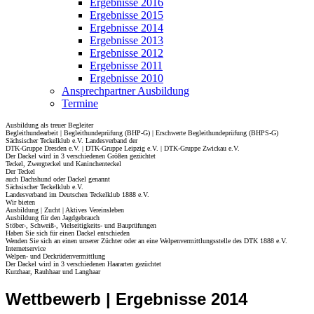
Ergebnisse 2016
Ergebnisse 2015
Ergebnisse 2014
Ergebnisse 2013
Ergebnisse 2012
Ergebnisse 2011
Ergebnisse 2010
Ansprechpartner Ausbildung
Termine
Ausbildung als treuer Begleiter
Begleithundearbeit | Begleithundeprüfung (BHP-G) | Erschwerte Begleithundeprüfung (BHPS-G)
Sächsischer Teckelklub e.V. Landesverband der
DTK-Gruppe Dresden e.V. | DTK-Gruppe Leipzig e.V. | DTK-Gruppe Zwickau e.V.
Der Dackel wird in 3 verschiedenen Größen gezüchtet
Teckel, Zwergteckel und Kaninchenteckel
Der Teckel
auch Dachshund oder Dackel genannt
Sächsischer Teckelklub e.V.
Landesverband im Deutschen Teckelklub 1888 e.V.
Wir bieten
Ausbildung | Zucht | Aktives Vereinsleben
Ausbildung für den Jagdgebrauch
Stöber-, Schweiß-, Vielseitigkeits- und Bauprüfungen
Haben Sie sich für einen Dackel entschieden
Wenden Sie sich an einen unserer Züchter oder an eine Welpenvermittlungsstelle des DTK 1888 e.V.
Internetservice
Welpen- und Deckrüdenvermittlung
Der Dackel wird in 3 verschiedenen Haararten gezüchtet
Kurzhaar, Rauhhaar und Langhaar
Wettbewerb | Ergebnisse 2014