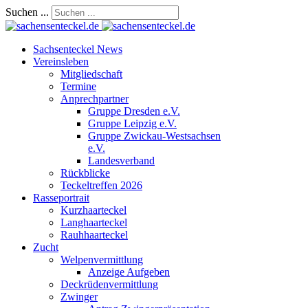
Suchen ...
Sachsenteckel News
Vereinsleben
Mitgliedschaft
Termine
Anprechpartner
Gruppe Dresden e.V.
Gruppe Leipzig e.V.
Gruppe Zwickau-Westsachsen
e.V.
Landesverband
Rückblicke
Teckeltreffen 2026
Rasseportrait
Kurzhaarteckel
Langhaarteckel
Rauhhaarteckel
Zucht
Welpenvermittlung
Anzeige Aufgeben
Deckrüdenvermittlung
Zwinger