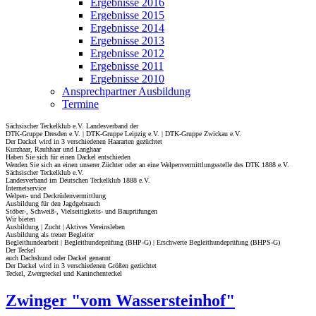
Ergebnisse 2016
Ergebnisse 2015
Ergebnisse 2014
Ergebnisse 2013
Ergebnisse 2012
Ergebnisse 2011
Ergebnisse 2010
Ansprechpartner Ausbildung
Termine
Sächsischer Teckelklub e.V. Landesverband der
DTK-Gruppe Dresden e.V. | DTK-Gruppe Leipzig e.V. | DTK-Gruppe Zwickau e.V.
Der Dackel wird in 3 verschiedenen Haararten gezüchtet
Kurzhaar, Rauhhaar und Langhaar
Haben Sie sich für einen Dackel entschieden
Wenden Sie sich an einen unserer Züchter oder an eine Welpenvermittlungsstelle des DTK 1888 e.V.
Sächsischer Teckelklub e.V.
Landesverband im Deutschen Teckelklub 1888 e.V.
Internetservice
Welpen- und Deckrüdenvermittlung
Ausbildung für den Jagdgebrauch
Stöber-, Schweiß-, Vielseitigkeits- und Bauprüfungen
Wir bieten
Ausbildung | Zucht | Aktives Vereinsleben
Ausbildung als treuer Begleiter
Begleithundearbeit | Begleithundeprüfung (BHP-G) | Erschwerte Begleithundeprüfung (BHPS-G)
Der Teckel
auch Dachshund oder Dackel genannt
Der Dackel wird in 3 verschiedenen Größen gezüchtet
Teckel, Zwergteckel und Kaninchenteckel
Zwinger "vom Wassersteinhof"