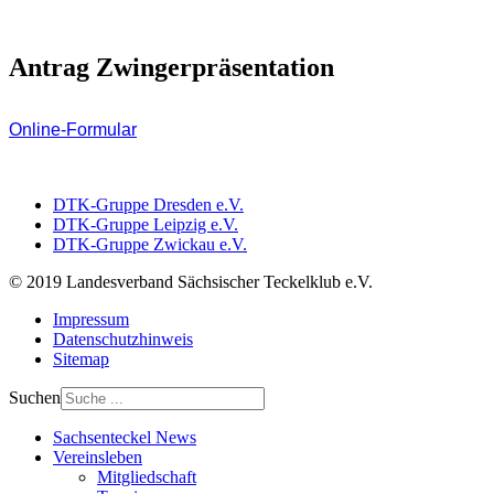
Antrag Zwingerpräsentation
Online-Formular
DTK-Gruppe Dresden e.V.
DTK-Gruppe Leipzig e.V.
DTK-Gruppe Zwickau e.V.
© 2019 Landesverband Sächsischer Teckelklub e.V.
Impressum
Datenschutzhinweis
Sitemap
Suchen
Sachsenteckel News
Vereinsleben
Mitgliedschaft