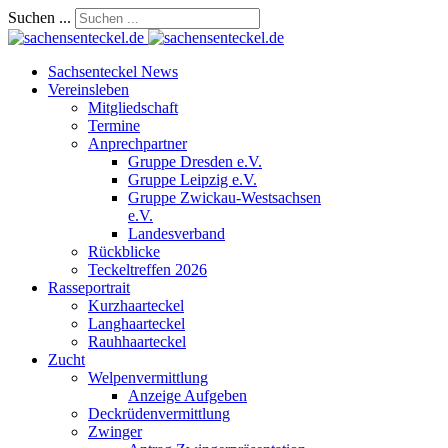
Suchen ...
Sachsenteckel News
Vereinsleben
Mitgliedschaft
Termine
Anprechpartner
Gruppe Dresden e.V.
Gruppe Leipzig e.V.
Gruppe Zwickau-Westsachsen
e.V.
Landesverband
Rückblicke
Teckeltreffen 2026
Rasseportrait
Kurzhaarteckel
Langhaarteckel
Rauhhaarteckel
Zucht
Welpenvermittlung
Anzeige Aufgeben
Deckrüdenvermittlung
Zwinger