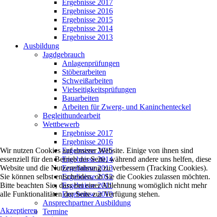
Ergebnisse 2017
Ergebnisse 2016
Ergebnisse 2015
Ergebnisse 2014
Ergebnisse 2013
Ausbildung
Jagdgebrauch
Anlagenprüfungen
Stöberarbeiten
Schweißarbeiten
Vielseitigkeitsprüfungen
Bauarbeiten
Arbeiten für Zwerg- und Kaninchenteckel
Begleithundearbeit
Wettbewerb
Ergebnisse 2017
Ergebnisse 2016
Wir nutzen Cookies auf unserer Website. Einige von ihnen sind
Ergebnisse 2015
essenziell für den Betrieb der Seite, während andere uns helfen, diese
Ergebnisse 2014
Website und die Nutzererfahrung zu verbessern (Tracking Cookies).
Ergebnisse 2013
Sie können selbst entscheiden, ob Sie die Cookies zulassen möchten.
Ergebnisse 2012
Bitte beachten Sie, dass bei einer Ablehnung womöglich nicht mehr
Ergebnisse 2011
alle Funktionalitäten der Seite zur Verfügung stehen.
Ergebnisse 2010
Ansprechpartner Ausbildung
Akzeptieren
Termine