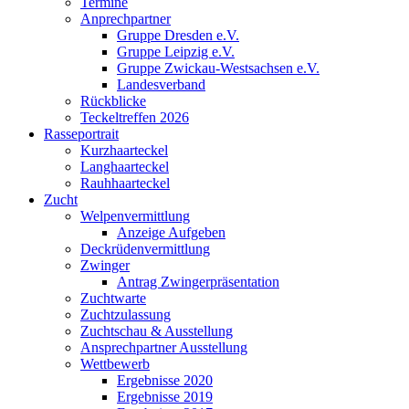
Termine
Anprechpartner
Gruppe Dresden e.V.
Gruppe Leipzig e.V.
Gruppe Zwickau-Westsachsen e.V.
Landesverband
Rückblicke
Teckeltreffen 2026
Rasseportrait
Kurzhaarteckel
Langhaarteckel
Rauhhaarteckel
Zucht
Welpenvermittlung
Anzeige Aufgeben
Deckrüdenvermittlung
Zwinger
Antrag Zwingerpräsentation
Zuchtwarte
Zuchtzulassung
Zuchtschau & Ausstellung
Ansprechpartner Ausstellung
Wettbewerb
Ergebnisse 2020
Ergebnisse 2019