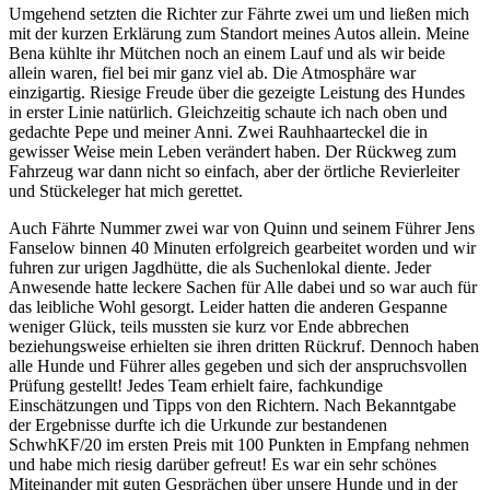
Umgehend setzten die Richter zur Fährte zwei um und ließen mich
mit der kurzen Erklärung zum Standort meines Autos allein. Meine
Bena kühlte ihr Mütchen noch an einem Lauf und als wir beide
allein waren, fiel bei mir ganz viel ab. Die Atmosphäre war
einzigartig. Riesige Freude über die gezeigte Leistung des Hundes
in erster Linie natürlich. Gleichzeitig schaute ich nach oben und
gedachte Pepe und meiner Anni. Zwei Rauhhaarteckel die in
gewisser Weise mein Leben verändert haben. Der Rückweg zum
Fahrzeug war dann nicht so einfach, aber der örtliche Revierleiter
und Stückeleger hat mich gerettet.
Auch Fährte Nummer zwei war von Quinn und seinem Führer Jens
Fanselow binnen 40 Minuten erfolgreich gearbeitet worden und wir
fuhren zur urigen Jagdhütte, die als Suchenlokal diente. Jeder
Anwesende hatte leckere Sachen für Alle dabei und so war auch für
das leibliche Wohl gesorgt. Leider hatten die anderen Gespanne
weniger Glück, teils mussten sie kurz vor Ende abbrechen
beziehungsweise erhielten sie ihren dritten Rückruf. Dennoch haben
alle Hunde und Führer alles gegeben und sich der anspruchsvollen
Prüfung gestellt! Jedes Team erhielt faire, fachkundige
Einschätzungen und Tipps von den Richtern. Nach Bekanntgabe
der Ergebnisse durfte ich die Urkunde zur bestandenen
SchwhKF/20 im ersten Preis mit 100 Punkten in Empfang nehmen
und habe mich riesig darüber gefreut! Es war ein sehr schönes
Miteinander mit guten Gesprächen über unsere Hunde und in der