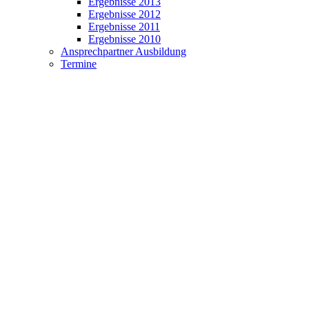
Ergebnisse 2013
Ergebnisse 2012
Ergebnisse 2011
Ergebnisse 2010
Ansprechpartner Ausbildung
Termine