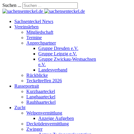
Suchen ...
Sachsenteckel News
Vereinsleben
Mitgliedschaft
Termine
Anprechpartner
Gruppe Dresden e.V.
Gruppe Leipzig e.V.
Gruppe Zwickau-Westsachsen
e.V.
Landesverband
Rückblicke
Teckeltreffen 2026
Rasseportrait
Kurzhaarteckel
Langhaarteckel
Rauhhaarteckel
Zucht
Welpenvermittlung
Anzeige Aufgeben
Deckrüdenvermittlung
Zwinger