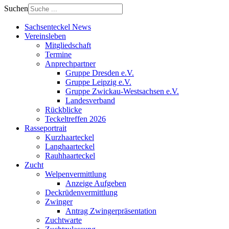
Suchen
Sachsenteckel News
Vereinsleben
Mitgliedschaft
Termine
Anprechpartner
Gruppe Dresden e.V.
Gruppe Leipzig e.V.
Gruppe Zwickau-Westsachsen e.V.
Landesverband
Rückblicke
Teckeltreffen 2026
Rasseportrait
Kurzhaarteckel
Langhaarteckel
Rauhhaarteckel
Zucht
Welpenvermittlung
Anzeige Aufgeben
Deckrüdenvermittlung
Zwinger
Antrag Zwingerpräsentation
Zuchtwarte