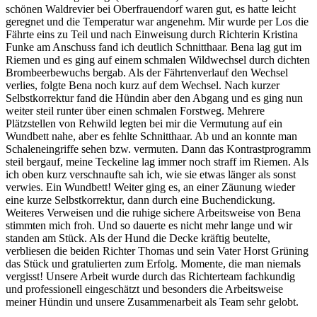
schönen Waldrevier bei Oberfrauendorf waren gut, es hatte leicht
geregnet und die Temperatur war angenehm. Mir wurde per Los die
Fährte eins zu Teil und nach Einweisung durch Richterin Kristina
Funke am Anschuss fand ich deutlich Schnitthaar. Bena lag gut im
Riemen und es ging auf einem schmalen Wildwechsel durch dichten
Brombeerbewuchs bergab. Als der Fährtenverlauf den Wechsel
verlies, folgte Bena noch kurz auf dem Wechsel. Nach kurzer
Selbstkorrektur fand die Hündin aber den Abgang und es ging nun
weiter steil runter über einen schmalen Forstweg. Mehrere
Plätzstellen von Rehwild legten bei mir die Vermutung auf ein
Wundbett nahe, aber es fehlte Schnitthaar. Ab und an konnte man
Schaleneingriffe sehen bzw. vermuten. Dann das Kontrastprogramm
steil bergauf, meine Teckeline lag immer noch straff im Riemen. Als
ich oben kurz verschnaufte sah ich, wie sie etwas länger als sonst
verwies. Ein Wundbett! Weiter ging es, an einer Zäunung wieder
eine kurze Selbstkorrektur, dann durch eine Buchendickung.
Weiteres Verweisen und die ruhige sichere Arbeitsweise von Bena
stimmten mich froh. Und so dauerte es nicht mehr lange und wir
standen am Stück. Als der Hund die Decke kräftig beutelte,
verbliesen die beiden Richter Thomas und sein Vater Horst Grüning
das Stück und gratulierten zum Erfolg. Momente, die man niemals
vergisst! Unsere Arbeit wurde durch das Richterteam fachkundig
und professionell eingeschätzt und besonders die Arbeitsweise
meiner Hündin und unsere Zusammenarbeit als Team sehr gelobt.