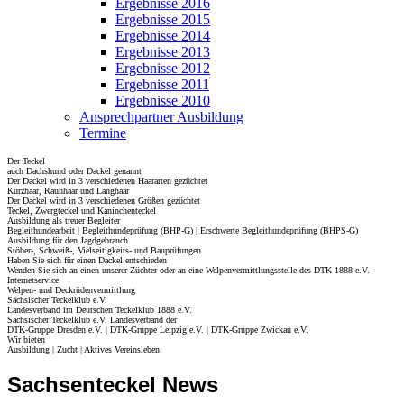
Ergebnisse 2016
Ergebnisse 2015
Ergebnisse 2014
Ergebnisse 2013
Ergebnisse 2012
Ergebnisse 2011
Ergebnisse 2010
Ansprechpartner Ausbildung
Termine
Der Teckel
auch Dachshund oder Dackel genannt
Der Dackel wird in 3 verschiedenen Haararten gezüchtet
Kurzhaar, Rauhhaar und Langhaar
Der Dackel wird in 3 verschiedenen Größen gezüchtet
Teckel, Zwergteckel und Kaninchenteckel
Ausbildung als treuer Begleiter
Begleithundearbeit | Begleithundeprüfung (BHP-G) | Erschwerte Begleithundeprüfung (BHPS-G)
Ausbildung für den Jagdgebrauch
Stöber-, Schweiß-, Vielseitigkeits- und Bauprüfungen
Haben Sie sich für einen Dackel entschieden
Wenden Sie sich an einen unserer Züchter oder an eine Welpenvermittlungsstelle des DTK 1888 e.V.
Internetservice
Welpen- und Deckrüdenvermittlung
Sächsischer Teckelklub e.V.
Landesverband im Deutschen Teckelklub 1888 e.V.
Sächsischer Teckelklub e.V. Landesverband der
DTK-Gruppe Dresden e.V. | DTK-Gruppe Leipzig e.V. | DTK-Gruppe Zwickau e.V.
Wir bieten
Ausbildung | Zucht | Aktives Vereinsleben
Sachsenteckel News