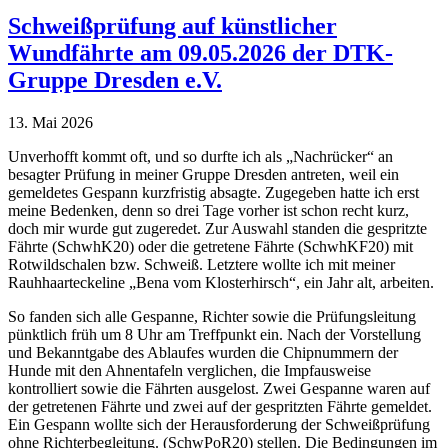
Schweißprüfung auf künstlicher
Wundfährte am 09.05.2026 der DTK-
Gruppe Dresden e.V.
13. Mai 2026
Unverhofft kommt oft, und so durfte ich als „Nachrücker“ an
besagter Prüfung in meiner Gruppe Dresden antreten, weil ein
gemeldetes Gespann kurzfristig absagte. Zugegeben hatte ich erst
meine Bedenken, denn so drei Tage vorher ist schon recht kurz,
doch mir wurde gut zugeredet. Zur Auswahl standen die gespritzte
Fährte (SchwhK20) oder die getretene Fährte (SchwhKF20) mit
Rotwildschalen bzw. Schweiß. Letztere wollte ich mit meiner
Rauhhaarteckeline „Bena vom Klosterhirsch“, ein Jahr alt, arbeiten.
So fanden sich alle Gespanne, Richter sowie die Prüfungsleitung
pünktlich früh um 8 Uhr am Treffpunkt ein. Nach der Vorstellung
und Bekanntgabe des Ablaufes wurden die Chipnummern der
Hunde mit den Ahnentafeln verglichen, die Impfausweise
kontrolliert sowie die Fährten ausgelost. Zwei Gespanne waren auf
der getretenen Fährte und zwei auf der gespritzten Fährte gemeldet.
Ein Gespann wollte sich der Herausforderung der Schweißprüfung
ohne Richterbegleitung. (SchwPoR20) stellen. Die Bedingungen im